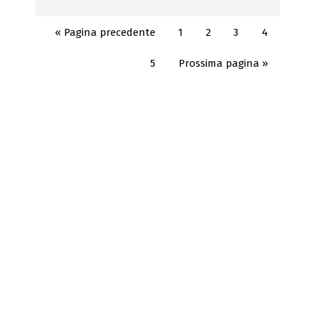
« Pagina precedente
1
2
3
4
5
Prossima pagina »