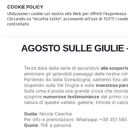
COOKIE POLICY
Utilizziamo i cookie sul nostro sito Web per offrirti l'esperienz
Cliccando su "Accetta tutto", acconsenti all'uso di TUTTI i cooki
controllato.
AGOSTO SULLE GIULIE
Terza data della serie di escursioni
alla scoperte
ammirare gli splendidi paesaggi delle nostre ci
Partendo da Sella Sompdogna, saliremo fino al
stupendo sulla Val Dogna e sulla
maestosa pare
Sulla cima è posta una grande croce che ricord
scoprire
numerose testimonianze
del primo con
natura di queste vallate: gallerie, trincee in calce
Guida
: Nicola Ceschia
Per info e prenotazioni: Whatsapp +39 351 585
Quota
: 15€ a persona