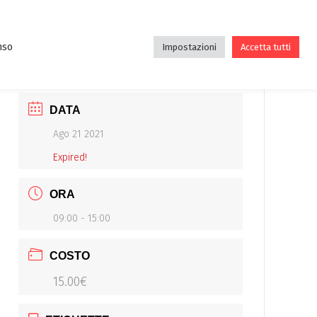
DE
DIDATTICA
ASSOCIAZIONE
BLOG
nso
Impostazioni
Accetta tutti
DATA
Ago 21 2021
Expired!
ORA
09:00 - 15:00
COSTO
15.00€