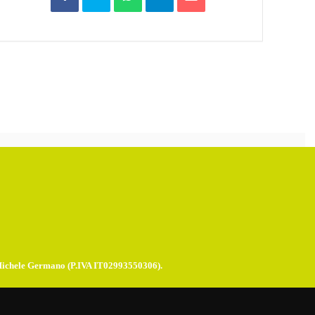
Michele Germano (P.IVA IT02993550306).