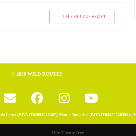
+ iCal / Outlook export
© 2020 WILD ROUTES
do Cerno (P.IVA IT02992970307), Mattia Tomasino (P.IVA IT02954520306) e 
Rife Theme free