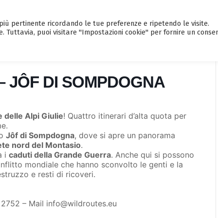
a più pertinente ricordando le tue preferenze e ripetendo le visite.
HOME
CALENDARIO EVENTI
GUI
e. Tuttavia, puoi visitare "Impostazioni cookie" per fornire un conse
 – JÔF DI SOMPDOGNA
 delle Alpi Giulie
! Quattro itinerari d’alta quota per
me.
lo
Jôf di Sompdogna
, dove si apre un panorama
te nord del Montasio
.
a i
caduti della Grande Guerra
. Anche qui si possono
flitto mondiale che hanno sconvolto le genti e la
struzzo e resti di ricoveri.
 2752 – Mail info@wildroutes.eu