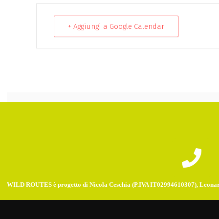
+ Aggiungi a Google Calendar
WILD ROUTES è progetto di Nicola Ceschia (P.IVA IT02994610307), Leonar