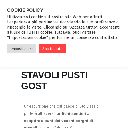
COOKIE POLICY
Utilizziamo i cookie sul nostro sito Web per offrirti
l'esperienza più pertinente ricordando le tue preferenze e
ripetendo le visite. Cliccando su "Accetta tutto", acconsenti
all'uso di TUTTI i cookie. Tuttavia, puoi visitare
"Impostazioni cookie" per fornire un consenso controllato.
ALLA SCOPERTA
Impostazioni
Accetta tutti
DELLE TRADIZIONI
IN VAL RESIA –
STAVOLI PUSTI
GOST
Un’escursione che dal paese di Stolvizza ci
porterà attraverso
antichi sentieri a
scoprire alcuni dei vecchi borghi di
stavoli
(casere d’alpeggio).