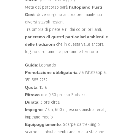
Meta del percorso sarà
l’altopiano Pusti
Gost
, dove sorgono ancora ben mantenuti
diversi stavoli resiani.
Tra ombra di pinete e rii dai colori brillanti,
parleremo di questi particolari ambienti e
delle tradizioni
che in questa valle ancora
legano strettamente persone e territorio.
Guida
: Leonardo
Prenotazione obbligatoria
via Whatsapp al
351 585 2752
Quota
: 15 €
Ritrovo
ore 9:30 presso Stolvizza
Durata
: 5 ore circa
Impegno
: 7 km, 600 m, escursionisti allenati,
impegno medio
Equipaggiamento
: Scarpe da trekking o
scarponi, abbigliamento adatto alla stagione