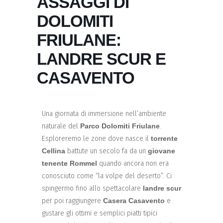
ASSAGGI DI
DOLOMITI
FRIULANE:
LANDRE SCUR E
CASAVENTO
Una giornata di immersione nell’ambiente
naturale del
Parco Dolomiti Friulane
.
Esploreremo le zone dove nasce il
torrente
Cellina
battute un secolo fa da un
giovane
tenente Rommel
quando ancora non era
conosciuto come “la volpe del deserto”. Ci
spingermo fino allo spettacolare
landre scur
per poi raggiungere
Casera Casavento
e
gustare gli ottimi e semplici piatti tipici