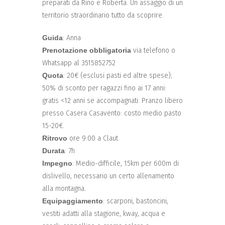
preparati da Rino e Roberta. Un assaggio di un
territorio straordinario tutto da scoprire.
Guida
: Anna
Prenotazione
obbligatoria
via telefono o
Whatsapp al 3515852752
Quota
: 20€ (esclusi pasti ed altre spese);
50% di sconto per ragazzi fino ai 17 anni:
gratis <12 anni se accompagnati. Pranzo libero
presso Casera Casavento: costo medio pasto
15-20€.
Ritrovo
ore 9:00 a Claut
Durata
: 7h
Impegno
: Medio-difficile, 15km per 600m di
dislivello, necessario un certo allenamento
alla montagna.
Equipaggiamento
: scarponi, bastoncini,
vestiti adatti alla stagione, kway, acqua e