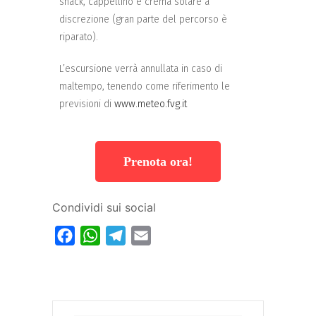
snack, cappellino e crema solare a
discrezione (gran parte del percorso è
riparato).
L’escursione verrà annullata in caso di
maltempo, tenendo come riferimento le
previsioni di
www.meteo.fvg.it
Prenota ora!
Condividi sui social
Facebook
WhatsApp
Telegram
Email