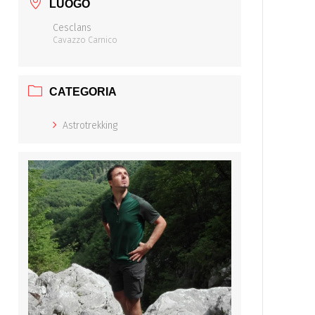
LUOGO
Cesclans
Cavazzo Carnico
CATEGORIA
Astrotrekking