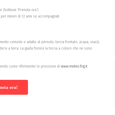
ne (bottone ‘Prenota ora’)
is per minori di 12 anni se accompagnati
amento comodo e adatto al periodo, torcia frontale, acqua, snack,
ersi a terra. La guida fornirà la torcia a coloro che ne sono
endo come riferimento le previsioni di
www.meteo.fvg.it
nota ora!