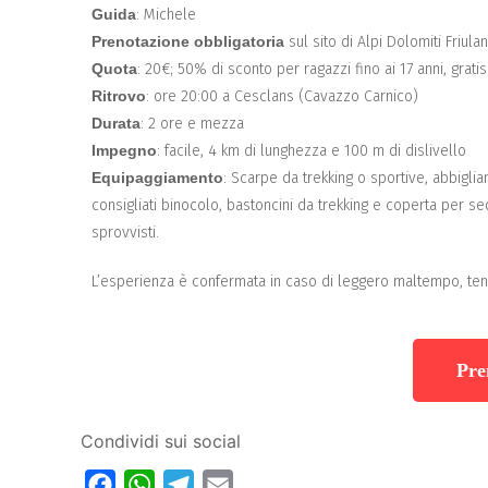
Guida
: Michele
Prenotazione obbligatoria
sul sito di Alpi Dolomiti Friula
Quota
: 20€; 50% di sconto per ragazzi fino ai 17 anni, grat
Ritrovo
: ore 20:00 a Cesclans (Cavazzo Carnico)
Durata
: 2 ore e mezza
Impegno
: facile, 4 km di lunghezza e 100 m di dislivello
Equipaggiamento
: Scarpe da trekking o sportive, abbigli
consigliati binocolo, bastoncini da trekking e coperta per sed
sprovvisti.
L’esperienza è confermata in caso di leggero maltempo, ten
Pre
Condividi sui social
Facebook
WhatsApp
Telegram
Email