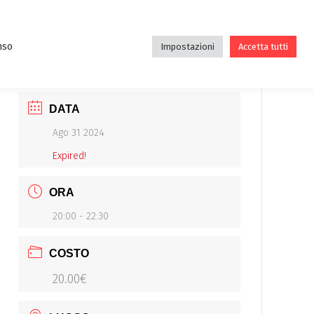
DE
DIDATTICA
ASSOCIAZIONE
BLOG
nso
Impostazioni
Accetta tutti
DATA
Ago 31 2024
Expired!
ORA
20:00 - 22:30
COSTO
20.00€