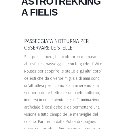
ASTROTREKKING
A FIELIS
PASSEGGIATA NOTTURNA PER
OSSERVARE LE STELLE
Scarponi ai piedi, binocolo pronto e naso
all’insù. Una passeggiata con le guide di Wild
Routes per scoprire le stelle e gli altri corpi
celesti che da diverse migliaia di anni sono
un’attrattiva per l’uomo. Cammineremo alla
scoperta delle bellezze del cielo notturno,
immersi in un ambiente in cui l’illuminazione
artificiale è così debole da permettere una
visione a tutto campo delle meraviglie del
cosmo. Partiremo dalla Polse di Cougnes
dove, se vorrete, a fine escursione potrete