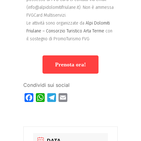
(info@alpidolomitifriulane.it). Non è ammessa
FVGCard Multiservizi.
Le attività sono organizzate da
Alpi Dolomiti
Friulane – Consorzio Turistico Arta Terme
con
il sostegno di PromoTurismo FVG
Prenota ora!
Condividi sui social
Facebook
WhatsApp
Telegram
Email
DATA