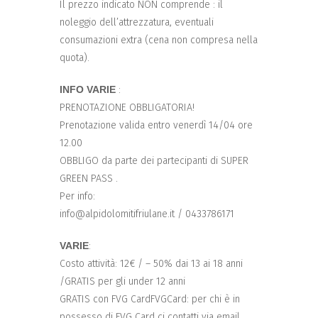
Il prezzo indicato NON comprende : il
noleggio dell’attrezzatura, eventuali
consumazioni extra (cena non compresa nella
quota).
INFO VARIE
:
PRENOTAZIONE OBBLIGATORIA!
Prenotazione valida entro venerdì 14/04 ore
12.00
OBBLIGO da parte dei partecipanti di SUPER
GREEN PASS .
Per info:
info@alpidolomitifriulane.it / 0433786171
VARIE
:
Costo attività: 12€ / – 50% dai 13 ai 18 anni
/GRATIS per gli under 12 anni
GRATIS con FVG CardFVGCard: per chi è in
possesso di FVG Card ci contatti via email