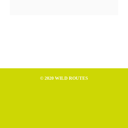
© 2020 WILD ROUTES
WILD ROUTES è progetto di Nicola Ceschia (P.IVA IT02994610307),
Leonardo Cerno (P.IVA IT02992970307), Mattia Tomasino (P.IVA
IT02954520306) e Michele Germano (P.IVA IT02993550306).