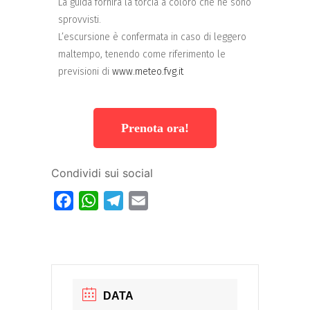
La guida fornirà la torcia a coloro che ne sono
sprovvisti.
L’escursione è confermata in caso di leggero
maltempo, tenendo come riferimento le
previsioni di
www.meteo.fvg.it
Prenota ora!
Condividi sui social
Facebook
WhatsApp
Telegram
Email
DATA