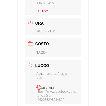
Ago 06 2022
Expired!
ORA
20:30 - 23:30
COSTO
12.00€
LUOGO
Agriturismo La Alegra
Musi
SITO WEB
https://www.facebook.com/
La-AleGra-
116208329823485/