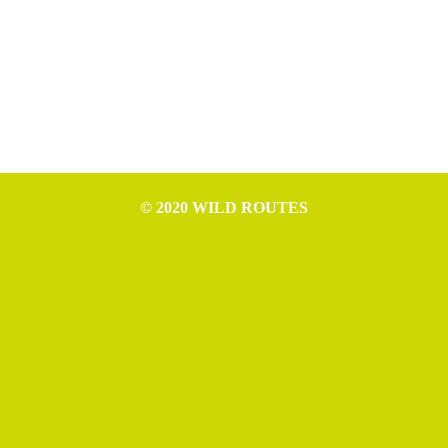
© 2020 WILD ROUTES
WILD ROUTES è progetto di Nicola Ceschia (P.IVA IT02994610307),
Leonardo Cerno (P.IVA IT02992970307), Mattia Tomasino (P.IVA
IT02954520306) e Michele Germano (P.IVA IT02993550306).
Rife Theme free