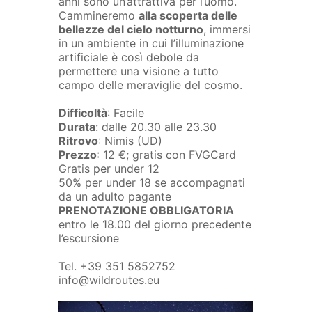
anni sono un’attrattiva per l’uomo.
Cammineremo
alla scoperta delle
bellezze del cielo notturno
, immersi
in un ambiente in cui l’illuminazione
artificiale è così debole da
permettere una visione a tutto
campo delle meraviglie del cosmo.
Difficoltà
: Facile
Durata
: dalle 20.30 alle 23.30
Ritrovo
: Nimis (UD)
Prezzo
: 12 €; gratis con FVGCard
Gratis per under 12
50% per under 18 se accompagnati
da un adulto pagante
PRENOTAZIONE OBBLIGATORIA
entro le 18.00 del giorno precedente
l’escursione
Tel. +39 351 5852752
info@wildroutes.eu