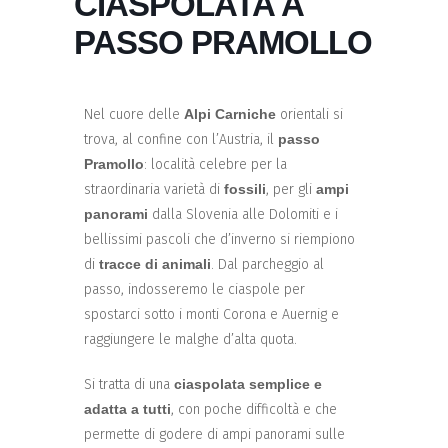
CIASPOLATA A
PASSO PRAMOLLO
Nel cuore delle
Alpi Carniche
orientali si
trova, al confine con l’Austria, il
passo
Pramollo
: località celebre per la
straordinaria varietà di
fossili
, per gli
ampi
panorami
dalla Slovenia alle Dolomiti e i
bellissimi pascoli che d’inverno si riempiono
di
tracce di animali
. Dal parcheggio al
passo, indosseremo le ciaspole per
spostarci sotto i monti Corona e Auernig e
raggiungere le malghe d’alta quota.
Si tratta di una
ciaspolata semplice e
adatta a tutti
, con poche difficoltà e che
permette di godere di ampi panorami sulle