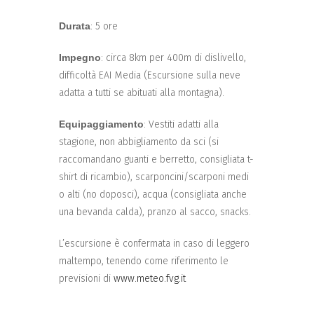
Durata
: 5 ore
Impegno
: circa 8km per 400m di dislivello,
difficoltà EAI Media (Escursione sulla neve
adatta a tutti se abituati alla montagna).
Equipaggiamento
: Vestiti adatti alla
stagione, non abbigliamento da sci (si
raccomandano guanti e berretto, consigliata t-
shirt di ricambio), scarponcini/scarponi medi
o alti (no doposci), acqua (consigliata anche
una bevanda calda), pranzo al sacco, snacks.
L’escursione è confermata in caso di leggero
maltempo, tenendo come riferimento le
previsioni di
www.meteo.fvg.it