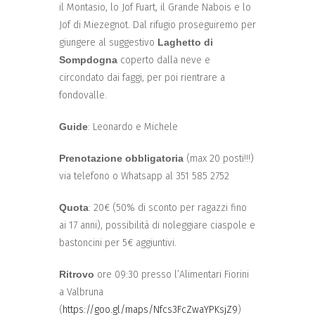
il Montasio, lo Jof Fuart, il Grande Nabois e lo
Jof di Miezegnot. Dal rifugio proseguiremo per
giungere al suggestivo
Laghetto di
Sompdogna
coperto dalla neve e
circondato dai faggi, per poi rientrare a
fondovalle.
Guide
: Leonardo e Michele
Prenotazione obbligatoria
(max 20 posti!!!)
via telefono o Whatsapp al 351 585 2752
Quota
: 20€ (50% di sconto per ragazzi fino
ai 17 anni), possibilità di noleggiare ciaspole e
bastoncini per 5€ aggiuntivi.
Ritrovo
ore 09:30 presso l’Alimentari Fiorini
a Valbruna
(
https://goo.gl/maps/Nfcs3FcZwaYPKsjZ9
)