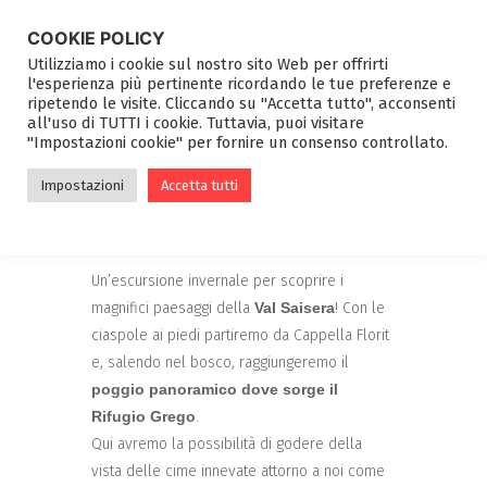
COOKIE POLICY
Utilizziamo i cookie sul nostro sito Web per offrirti
l'esperienza più pertinente ricordando le tue preferenze e
ripetendo le visite. Cliccando su "Accetta tutto", acconsenti
all'uso di TUTTI i cookie. Tuttavia, puoi visitare
"Impostazioni cookie" per fornire un consenso controllato.
CIASPOLATA AL
Impostazioni
Accetta tutti
RIFUGIO GREGO
Un’escursione invernale per scoprire i
magnifici paesaggi della
Val Saisera
! Con le
ciaspole ai piedi partiremo da Cappella Florit
e, salendo nel bosco, raggiungeremo il
poggio panoramico dove sorge il
Rifugio Grego
.
Qui avremo la possibilità di godere della
vista delle cime innevate attorno a noi come