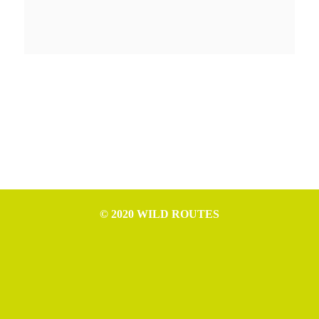
© 2020 WILD ROUTES
WILD ROUTES è progetto di Nicola Ceschia (P.IVA IT02994610307),
Leonardo Cerno (P.IVA IT02992970307), Mattia Tomasino (P.IVA