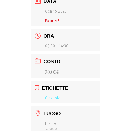
DATA
Gen 15 2023
Expired!
ORA
09:30 - 14:30
COSTO
20.00€
ETICHETTE
Ciaspolate
LUOGO
Fusine
Tarvisio