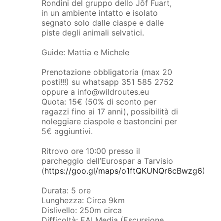
Rondini del gruppo dello Jôf Fuart,
in un ambiente intatto e isolato
segnato solo dalle ciaspe e dalle
piste degli animali selvatici.
Guide: Mattia e Michele
Prenotazione obbligatoria (max 20
posti!!!) su whatsapp 351 585 2752
oppure a info@wildroutes.eu
Quota: 15€ (50% di sconto per
ragazzi fino ai 17 anni), possibilità di
noleggiare ciaspole e bastoncini per
5€ aggiuntivi.
Ritrovo ore 10:00 presso il
parcheggio dell’Eurospar a Tarvisio
(
https://goo.gl/maps/o1ftQKUNQr6cBwzg6
)
Durata: 5 ore
Lunghezza: Circa 9km
Dislivello: 250m circa
Difficoltà: EAI Media (Escursione