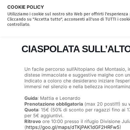
COOKIE POLICY
Utilizziamo i cookie sul nostro sito Web per offrirti l'esperienz
Cliccando su "Accetta tutto", acconsenti all'uso di TUTTI i cooki
controllato.
CIASPOLATA SULL’ALT
Un facile percorso sull’Altopiano del Montasio, 
distese immacolate e suggestive malghe con uno
Indicato a coloro che desiderano iniziare l’esp
immersi nel silenzio e nella bellezza incontamin
Guida
: Mattia e Leonardo
Prenotazione obbligatoria
(max 20 posti!!!) su
Quota
: 15€ (50% di sconto per ragazzi fino ai 17
per 5€ aggiuntivi.
Ritrovo
ore 10:00 presso il rifugio Divisione Jul
(
https://goo.gl/maps/dTKjPAK1dGF2HRFw5
)