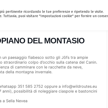
a più pertinente ricordando le tue preferenze e ripetendo le visite.
HOME
CALENDARIO EVENTI
GUI
e. Tuttavia, puoi visitare "Impostazioni cookie" per fornire un conse
OPIANO DEL MONTASIO
in un paesaggio fiabesco sotto gli Jôfs tra ampie
 straordinario colpo d’occhio sulla catena del Canin.
erienza di camminare con le racchette da neve,
ata della montagna invernale.
 whatsapp 351 585 2752 oppure a info@wildroutes.eu
 anni), possibilità di noleggiare ciaspole e bastoncini
ia a Sella Nevea