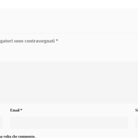
igatori sono contrassegnati
*
Email
*
S
ima volta che commento.