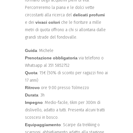
formano degli acquitrini pieni di vita.
Percorreremo la piana e le dolci vette
circostanti alla ricerca del
delicati profumi
e dei
vivaci colori
che le fioriture a mille
metri di quota offrono a chi si allontana dalle
grandi strade del fondovalle.
Guida
: Michele
Prenotazione obbligatoria
via telefono o
Whatsapp al 351 5852752
Quota
: 15€ (50% di sconto per ragazzi fino ai
17 anni)
Ritrovo
ore 9:00 presso Tolmezzo
Durata
: 3h
Impegno
: Medio-facile, 6km per 300m di
dislivello, adatto a tutti. Presenta alcuni tratti
scoscesi in bosco.
Equipaggiamento
: Scarpe da trekking o
scarponi, abbigliamento adatto alla stagione,