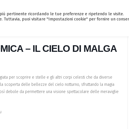
a più pertinente ricordando le tue preferenze e ripetendo le visite.
HOME
CALENDARIO EVENTI
GUI
e. Tuttavia, puoi visitare "Impostazioni cookie" per fornire un conse
CA – IL CIELO DI MALGA
iata per scoprire e stelle e gli altri corpi celesti che da diverse
la scoperta delle bellezze del cielo notturno, sfruttando la magia
è così debole da permettere una visione spettacolare delle meraviglie
u