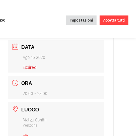
DE
DIDATTICA
ASSOCIAZIONE
BLOG
nso
Impostazioni
Accetta tutti
DATA
Ago 15 2020
Expired!
ORA
20:00 - 23:00
LUOGO
Malga Confin
Venzone