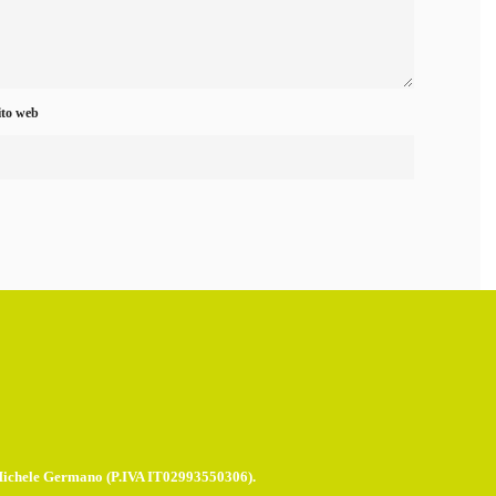
ito web
Michele Germano (P.IVA IT02993550306).