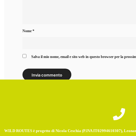
Nome
*
Salva il mio nome, email e sito web in questo browser per la pross
WILD ROUTES è progetto di Nicola Ceschia (P.IVA IT02994610307), Leonar