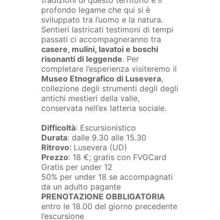
tradizioni di questo territorio e il
profondo legame che qui si è
sviluppato tra l’uomo e la natura.
Sentieri lastricati testimoni di tempi
passati ci accompagneranno tra
casere, mulini, lavatoi e boschi
risonanti di leggende
. Per
completare l’esperienza visiteremo il
Museo Etnografico di Lusevera
,
collezione degli strumenti degli degli
antichi mestieri della valle,
conservata nell’ex latteria sociale.
Difficoltà
: Escursionistico
Durata
: dalle 9.30 alle 15.30
Ritrovo
: Lusevera (UD)
Prezzo
: 18 €; gratis con FVGCard
Gratis per under 12
50% per under 18 se accompagnati
da un adulto pagante
PRENOTAZIONE OBBLIGATORIA
entro le 18.00 del giorno precedente
l’escursione