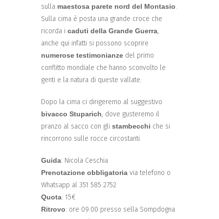
sulla
maestosa parete nord del Montasio
.
Sulla cima è posta una grande croce che
ricorda i
caduti della Grande Guerra
,
anche qui infatti si possono scoprire
numerose testimonianze
del primo
conflitto mondiale che hanno sconvolto le
genti e la natura di queste vallate.
Dopo la cima ci dirigeremo al suggestivo
bivacco Stuparich
, dove gusteremo il
pranzo al sacco con gli
stambecchi
che si
rincorrono sulle rocce circostanti.
Guida
: Nicola Ceschia
Prenotazione obbligatoria
via telefono o
Whatsapp al 351 585 2752
Quota
: 15€
Ritrovo
: ore 09.00 presso sella Sompdogna