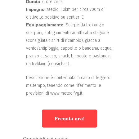
Durata
: 6 ore circa
Impegno
: Medio, 10km per circa 700m di
dislivello positivo su sentieri E
Equipaggiamento
: Scarpe da trekking o
scarponi, abbigliamento adatto alla stagione
(consigliata t shirt di ricambio), giacca a
vento/antipioggia, cappello o bandana, acqua,
pranzo al sacco, snack, binocolo e bastoncini
da trekking (consigliati).
L’escursione è confermata in caso di leggero
maltempo, tenendo come riferimento le
previsioni di www.meteo.fvg.it
Prenota ora!
Condividi sui social