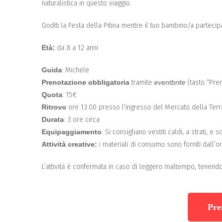
naturalistica in questo viaggio.
Goditi la Festa della Pitina mentre il tuo bambino/a partecip
Età:
da 8 a 12 anni
Guida
: Michele
Prenotazione obbligatoria
tramite
eventbrite
(tasto “Pren
Quota
: 15€
Ritrovo
ore 13.00 presso l’
ingresso del Mercato della Terr
Durata
: 3 ore circa
Equipaggiamento
:
Si consigliano vestiti caldi, a strati, e
Attività creative:
i materiali di consumo sono forniti dall’o
L’attività è confermata in caso di leggero maltempo, tenend
Pre