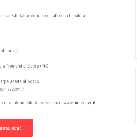
a a questo laboratorio a contatto con la natura.
ota ora!”)
a
a Tramonti di Sopra (PN).
 scarpe adatte al bosco
.
rganizzazione.
o come riferimento le previsioni di
www.meteo.fvg.it
nota ora!