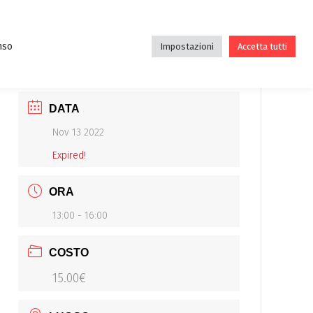
DE
DIDATTICA
ASSOCIAZIONE
BLOG
nso
Impostazioni
Accetta tutti
DATA
Nov 13 2022
Expired!
ORA
13:00 - 16:00
COSTO
15.00€