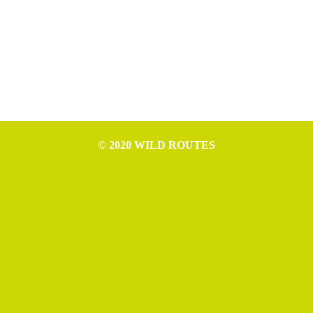
© 2020 WILD ROUTES
WILD ROUTES è progetto di Nicola Ceschia (P.IVA IT02994610307),
Leonardo Cerno (P.IVA IT02992970307), Mattia Tomasino (P.IVA
IT02954520306) e Michele Germano (P.IVA IT02993550306).
Rife Theme free