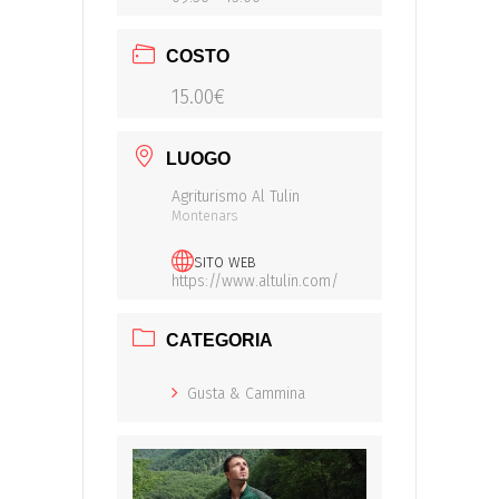
COSTO
15.00€
LUOGO
Agriturismo Al Tulin
Montenars
SITO WEB
https://www.altulin.com/
CATEGORIA
Gusta & Cammina