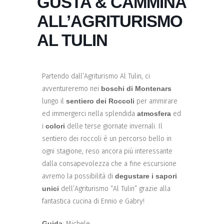
GUSTA & CAMMINA
ALL’AGRITURISMO
AL TULIN
Partendo dall’Agriturismo Al Tulin, ci
avventureremo nei
boschi di Montenars
lungo il
sentiero dei Roccoli
per ammirare
ed immergerci nella splendida
atmosfera
ed
i
colori
delle terse giornate invernali. Il
sentiero dei roccoli è un percorso bello in
ogni stagione, reso ancora più interessante
dalla consapevolezza che a fine escursione
avremo la possibilità di
degustare i sapori
unici
dell’Agriturismo “Al Tulin” grazie alla
fantastica cucina di Ennio e Gabry!
Guida
: Michele