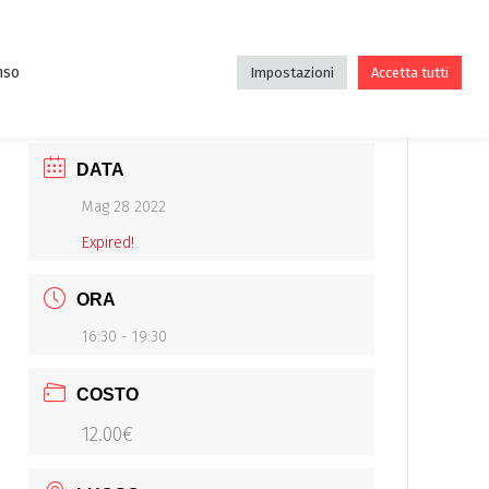
DE
DIDATTICA
ASSOCIAZIONE
BLOG
nso
Impostazioni
Accetta tutti
DATA
Mag 28 2022
Expired!
ORA
16:30 - 19:30
COSTO
12.00€