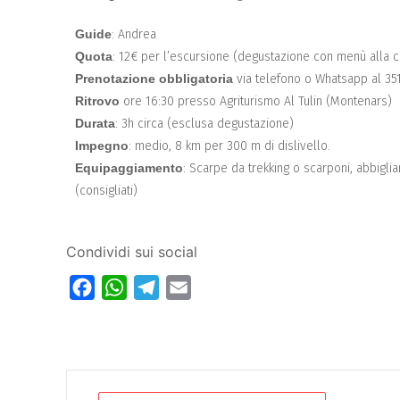
Guide
: Andrea
Quota
: 12€ per l’escursione (degustazione con menù alla c
Prenotazione obbligatoria
via telefono o Whatsapp al 351
Ritrovo
ore 16:30 presso Agriturismo Al Tulin (Montenars)
Durata
: 3h circa (esclusa degustazione)
Impegno
: medio, 8 km per 300 m di dislivello.
Equipaggiamento
: Scarpe da trekking o scarponi, abbigli
(consigliati)
Condividi sui social
Facebook
WhatsApp
Telegram
Email