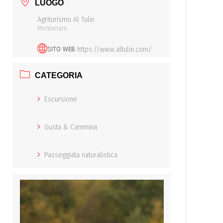
LUOGO
Agriturismo Al Tulin
Montenars
https://www.altulin.com/
SITO WEB
CATEGORIA
Escursione
Gusta & Cammina
Passeggiata naturalistica