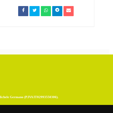
Michele Germano (P.IVA IT02993550306).