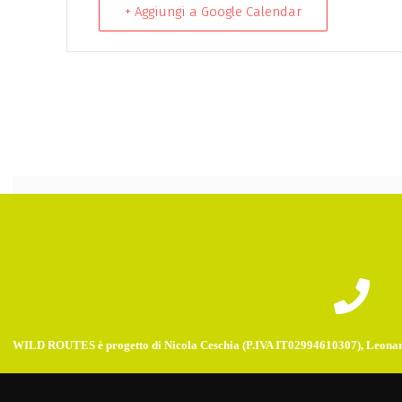
+ Aggiungi a Google Calendar
WILD ROUTES è progetto di Nicola Ceschia (P.IVA IT02994610307), Leonar