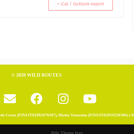
+ iCal / Outlook export
© 2020 WILD ROUTES
do Cerno (P.IVA IT02992970307), Mattia Tomasino (P.IVA IT02954520306) e 
Rife Theme free