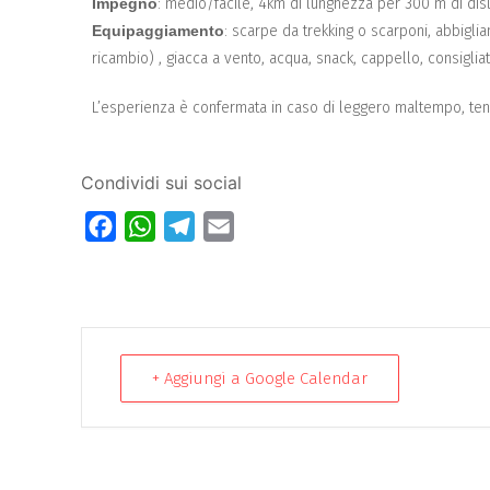
Impegno
: medio/facile, 4km di lunghezza per 300 m di disl
Equipaggiamento
: scarpe da trekking o scarponi, abbiglia
ricambio) , giacca a vento, acqua, snack, cappello, consigliat
L’esperienza è confermata in caso di leggero maltempo, te
Condividi sui social
Facebook
WhatsApp
Telegram
Email
+ Aggiungi a Google Calendar