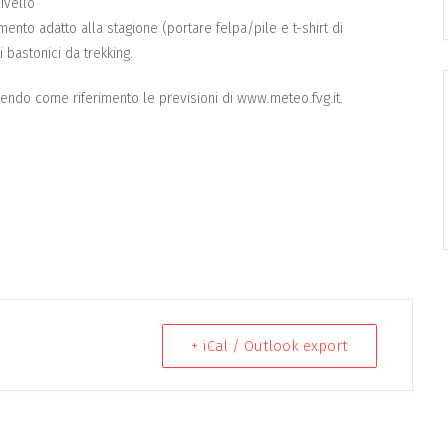
ivello
mento adatto alla stagione (portare felpa/pile e t-shirt di
i bastonici da trekking.
nendo come riferimento le previsioni di www.meteo.fvg.it.
+ iCal / Outlook export