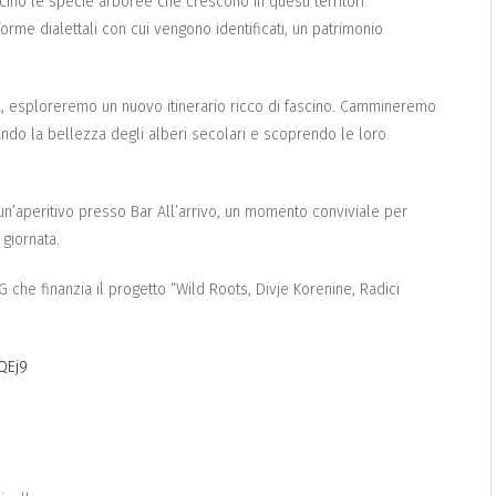
no le specie arboree che crescono in questi territori.
orme dialettali con cui vengono identificati, un patrimonio
a, esploreremo un nuovo itinerario ricco di fascino. Cammineremo
ando la bellezza degli alberi secolari e scoprendo le loro
 un’aperitivo presso Bar All’arrivo, un momento conviviale per
 giornata.
G che finanzia il progetto “Wild Roots, Divje Korenine, Radici
QEj9