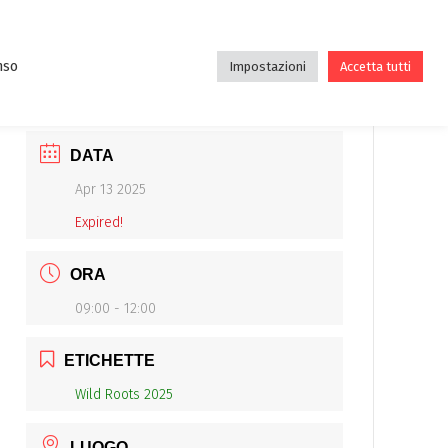
DE
DIDATTICA
ASSOCIAZIONE
BLOG
nso
Impostazioni
Accetta tutti
DATA
Apr 13 2025
Expired!
ORA
09:00 - 12:00
ETICHETTE
Wild Roots 2025
LUOGO