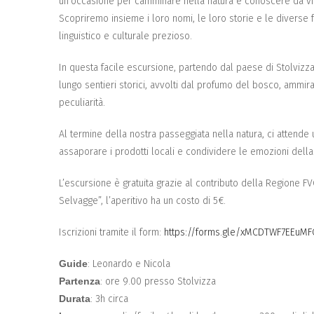
un’occasione per camminare nella natura e conoscere da vici
Scopriremo insieme i loro nomi, le loro storie e le diverse f
linguistico e culturale prezioso.
In questa facile escursione, partendo dal paese di Stolvizz
lungo sentieri storici, avvolti dal profumo del bosco, ammir
peculiarità.
Al termine della nostra passeggiata nella natura, ci attende
assaporare i prodotti locali e condividere le emozioni della
L’escursione è gratuita grazie al contributo della Regione FV
Selvagge”, l’aperitivo ha un costo di 5€.
Iscrizioni tramite il form:
https://forms.gle/xMCDTWF7EEuMF
Guide
: Leonardo e Nicola
Partenza
: ore 9.00 presso Stolvizza
Durata
: 3h circa