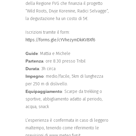
della Regione FVG che finanzia il progetto
“Wild Roots, Divje Korenine, Radici Selvagge”,
la degustazione ha un costo di 5€.
Iscrizioni tramite il form:
https://forms.gle/cYVhezymDkiKVBXf6
Guide
: Mattia e Michele
Partenza
: ore 8.30 presso Tribil
Durata
: 3h circa
Impegno
: medio/facile, 5km di lunghezza
per 250 m di dislivello.
Equipaggiamento
: Scarpe da trekking o
sportive, abbigliamento adatto al periodo,
acqua, snack
L’esperienza è confermata in caso di leggero
maltempo, tenendo come riferimento le
previsioni di www.meteo.fvg.it.