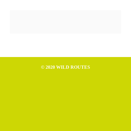
© 2020 WILD ROUTES
WILD ROUTES è progetto di Nicola Ceschia (P.IVA IT02994610307),
Leonardo Cerno (P.IVA IT02992970307), Mattia Tomasino (P.IVA
IT02954520306) e Michele Germano (P.IVA IT02993550306).
Rife Theme free