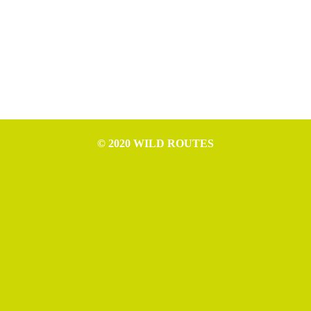
© 2020 WILD ROUTES
WILD ROUTES è progetto di Nicola Ceschia (P.IVA IT02994610307),
Leonardo Cerno (P.IVA IT02992970307), Mattia Tomasino (P.IVA
IT02954520306) e Michele Germano (P.IVA IT02993550306).
Rife Theme free