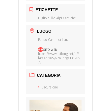
ETICHETTE
Luglio sulle Alpi Carniche
LUOGO
Passo Cason di Lanza
SITO WEB
https://www.latlong.net/c/?
lat=46.565972&long=13.1709
78
CATEGORIA
Escursione