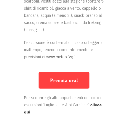
scarponi, vestiti adatti alla stagione (portare t-
shirt di ricambio), giacca a vento, cappello o
bandana, acqua (almeno 2l), snack, pranzo al
sacco, crema solare e bastoncini da trekking
(consigliati).
L’escursione è confermata in caso di leggero
maltempo, tenendo come riferimento le
previsioni di
www.meteo.fvg.it
Prenota ora!
Per scoprire gli altri appuntamenti del ciclo di
escursioni “Luglio sulle Alpi Carniche”
clicca
qui