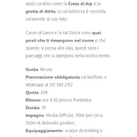
atolli corallini come la
Creta di Aip
e la
grotta di Attila
, la cui bellezza è seconda
solamente al suo mito.
Cason di Lanza e la Val Dolce sono
quei
posti che ti rimangono nel cuore
e che
quando si pensa alle Alpi, questi sono i
paesaggi che si dipingono nella nostra mente.
Guida
: Nicola
Prenotazione obbligatoria
via telefono o
Whatsapp al 351 585 2752
Quota
: 20€
Ritrovo
ore 8:30 presso Pontebba
Durata
: 7h
Impegno
: Media-Difficile, 15km per circa
700m di dislivello positivo.
Equipaggiamento
: scarpe da trekking o