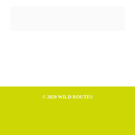
© 2020 WILD ROUTES
WILD ROUTES è progetto di Nicola Ceschia (P.IVA IT02994610307),