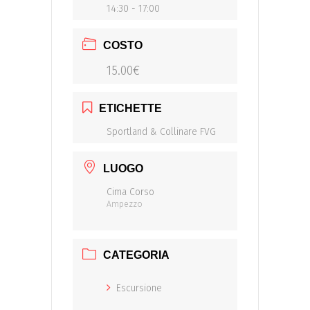
14:30 - 17:00
COSTO
15.00€
ETICHETTE
Sportland & Collinare FVG
LUOGO
Cima Corso
Ampezzo
CATEGORIA
Escursione