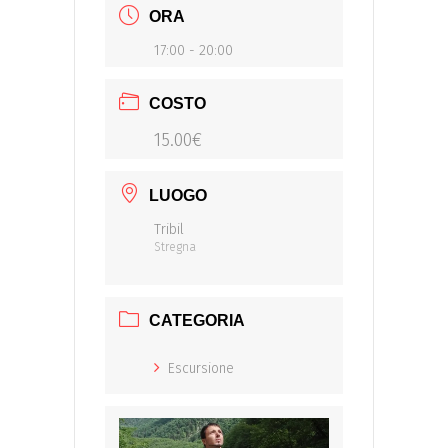
ORA
17:00 - 20:00
COSTO
15.00€
LUOGO
Tribil
Stregna
CATEGORIA
Escursione