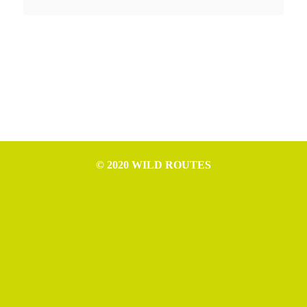
© 2020 WILD ROUTES
WILD ROUTES è progetto di Nicola Ceschia (P.IVA IT02994610307),
Leonardo Cerno (P.IVA IT02992970307), Mattia Tomasino (P.IVA
IT02954520306) e Michele Germano (P.IVA IT02993550306).