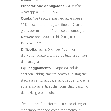
Prenotazione obbligatoria
via telefono o
whatsapp al 351 585 2752
Quota
: 15€ (esclusi pasti ed altre spese);
50% di sconto per ragazzi fino ai 17 anni,
gratis per minori di 12 anni se accompagnati
Ritrovo
: ore 17:00 a Tribil (Stregna)
Durata
: 3 ore
Difficoltà
: Facile, 5 km per 150 m di
dislivello, adatto a tutti se abituati ai sentieri
di montagna
Equipaggiamento
: Scarpe da trekking o
scarponi, abbigliamento adatto alla stagione,
giacca a vento, acqua, snack, cappello, crema
solare, spray antizecche, consigliati bastonici
da trekking e binocolo.
L’esperienza è confermata in caso di leggero
maltempo, tenendo come riferimento le