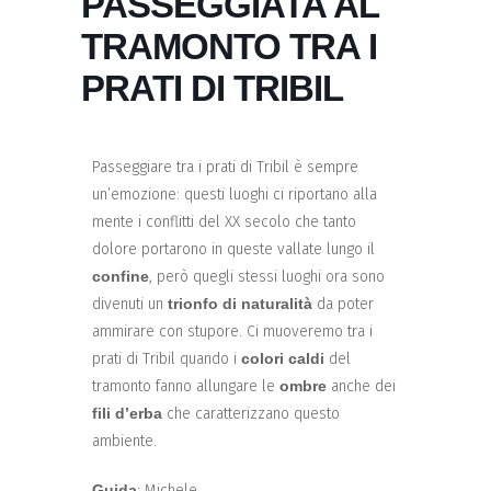
PASSEGGIATA AL
TRAMONTO TRA I
PRATI DI TRIBIL
Passeggiare tra i prati di Tribil è sempre
un’emozione: questi luoghi ci riportano alla
mente i conflitti del XX secolo che tanto
dolore portarono in queste vallate lungo il
confine
, però quegli stessi luoghi ora sono
divenuti un
trionfo di naturalità
da poter
ammirare con stupore. Ci muoveremo tra i
prati di Tribil quando i
colori caldi
del
tramonto fanno allungare le
ombre
anche dei
fili d’erba
che caratterizzano questo
ambiente.
Guida
: Michele