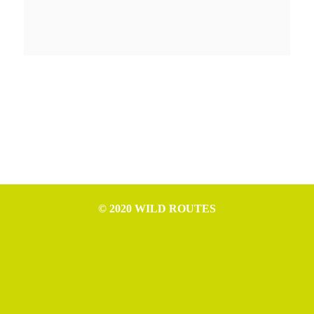
© 2020 WILD ROUTES
WILD ROUTES è progetto di Nicola Ceschia (P.IVA IT02994610307),
Leonardo Cerno (P.IVA IT02992970307), Mattia Tomasino (P.IVA