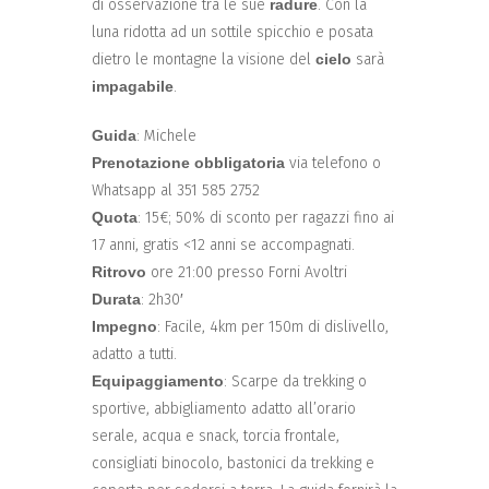
di osservazione tra le sue
radure
. Con la
luna ridotta ad un sottile spicchio e posata
dietro le montagne la visione del
cielo
sarà
impagabile
.
Guida
: Michele
Prenotazione obbligatoria
via telefono o
Whatsapp al 351 585 2752
Quota
: 15€; 50% di sconto per ragazzi fino ai
17 anni, gratis <12 anni se accompagnati.
Ritrovo
ore 21:00 presso Forni Avoltri
Durata
: 2h30′
Impegno
: Facile, 4km per 150m di dislivello,
adatto a tutti.
Equipaggiamento
: Scarpe da trekking o
sportive, abbigliamento adatto all’orario
serale, acqua e snack, torcia frontale,
consigliati binocolo, bastonici da trekking e