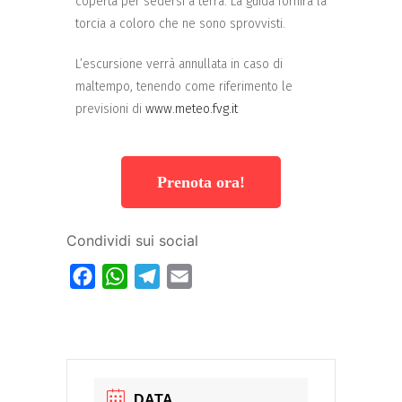
coperta per sedersi a terra. La guida fornirà la
torcia a coloro che ne sono sprovvisti.
L’escursione verrà annullata in caso di
maltempo, tenendo come riferimento le
previsioni di
www.meteo.fvg.it
Prenota ora!
Condividi sui social
Facebook
WhatsApp
Telegram
Email
DATA