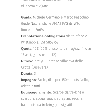
Villanova e Vigant.
Guida
: Michele Germano e Marco Pascolino,
Guide Naturalistiche AIGAE FVG di Wild
Routes e ForEst.
Prenotazione obbligatoria
via telefono o
Whatsapp al 351 5852752
Quota
: 15€ (50% di sconto per ragazzi fino ai
17 anni, gratis under 12)
Ritrovo
ore 9:00 presso Villanova delle
Grotte (Lusevera)
Durata
: 3h
Impegno
: Facile, 6km per 150m di dislivello,
adatto a tutti.
Equipaggiamento
: Scarpe da trekking o
scarponi, acqua, snack, spray antizecche,
bastoncini da trekking (consigliati).