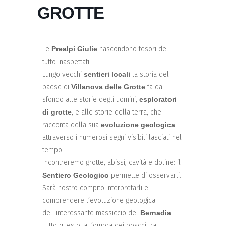
GROTTE
Le
Prealpi Giulie
nascondono tesori del
tutto inaspettati.
Lungo vecchi
sentieri locali
la storia del
paese di
Villanova delle Grotte
fa da
sfondo alle storie degli uomini,
esploratori
di grotte
, e alle storie della terra, che
racconta della sua
evoluzione geologica
attraverso i numerosi segni visibili lasciati nel
tempo.
Incontreremo grotte, abissi, cavità e doline: il
Sentiero Geologico
permette di osservarli.
Sarà nostro compito interpretarli e
comprendere l’evoluzione geologica
dell’interessante massiccio del
Bernadia
!
Tutto questo, all’ombra dei boschi tra