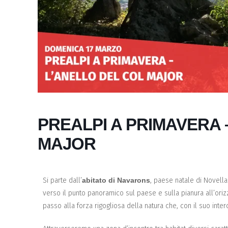
PREALPI A PRIMAVERA 
MAJOR
Si parte dall’
abitato di Navarons
, paese natale di Novella
verso il punto panoramico sul paese e sulla pianura all’ori
passo alla forza rigogliosa della natura che, con il suo int