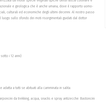
erizzata da molte specie vegetali tipiche della fascia collinare e
azionale e geologica che è anche umana, dove il rapporto uomo-
ali, culturali ed economiche degli ultimi decenni. Al nostro passo
il luogo sullo sfondo dei moti risorgimentali guidati dal dottor
 sotto i 12 anni)
 adatta a tutti se abituati alla camminata in salita.
scarponcini da trekking, acqua, snacks e spray antizecche. Bastoncini