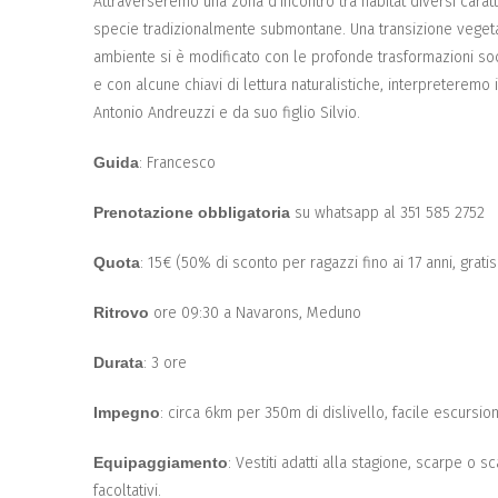
Attraverseremo una zona d’incontro tra habitat diversi caratt
specie tradizionalmente submontane. Una transizione veget
ambiente si è modificato con le profonde trasformazioni soci
e con alcune chiavi di lettura naturalistiche, interpreteremo 
Antonio Andreuzzi e da suo figlio Silvio.
Guida
: Francesco
Prenotazione obbligatoria
su whatsapp al 351 585 2752
Quota
: 15€ (50% di sconto per ragazzi fino ai 17 anni, gratis
Ritrovo
ore 09:30 a Navarons, Meduno
Durata
: 3 ore
Impegno
: circa 6km per 350m di dislivello, facile escursione
Equipaggiamento
: Vestiti adatti alla stagione, scarpe o 
facoltativi.