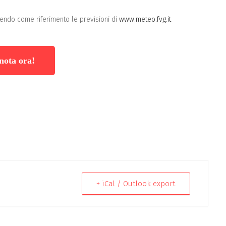
endo come riferimento le previsioni di
www.meteo.fvg.it
nota ora!
+ iCal / Outlook export