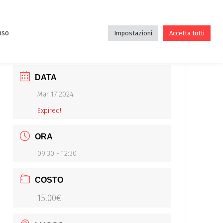
DE
DIDATTICA
ASSOCIAZIONE
BLOG
nso
Impostazioni
Accetta tutti
DATA
Mar 17 2024
Expired!
ORA
09:30 - 12:30
COSTO
15.00€