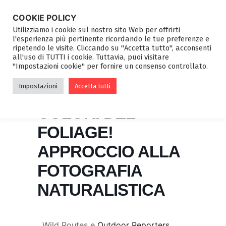
COOKIE POLICY
Utilizziamo i cookie sul nostro sito Web per offrirti
l'esperienza più pertinente ricordando le tue preferenze e
ripetendo le visite. Cliccando su "Accetta tutto", acconsenti
all'uso di TUTTI i cookie. Tuttavia, puoi visitare
"Impostazioni cookie" per fornire un consenso controllato.
PRIMI SCATTI IN
Impostazioni
Accetta tutti
NATURA – I
COLORI DEL
FOLIAGE!
APPROCCIO ALLA
FOTOGRAFIA
NATURALISTICA
Wild Routes e
Outdoor Reporters