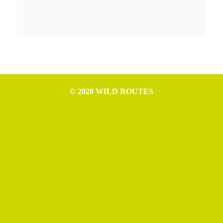
© 2020 WILD ROUTES
WILD ROUTES è progetto di Nicola Ceschia (P.IVA IT02994610307),
Leonardo Cerno (P.IVA IT02992970307), Mattia Tomasino (P.IVA
IT02954520306) e Michele Germano (P.IVA IT02993550306).
Rife Theme free
Privacy & Cookie