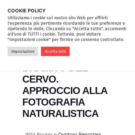
COOKIE POLICY
Utilizziamo i cookie sul nostro sito Web per offrirti
l'esperienza più pertinente ricordando le tue preferenze e
ripetendo le visite. Cliccando su "Accetta tutto", acconsenti
all'uso di TUTTI i cookie. Tuttavia, puoi visitare
"Impostazioni cookie" per fornire un consenso controllato.
PRIMI SCATTI IN
Impostazioni
Accetta tutti
NATURA – IL
BRAMITO DEL
CERVO.
APPROCCIO ALLA
FOTOGRAFIA
NATURALISTICA
Wild Routes e
Outdoor Reporters