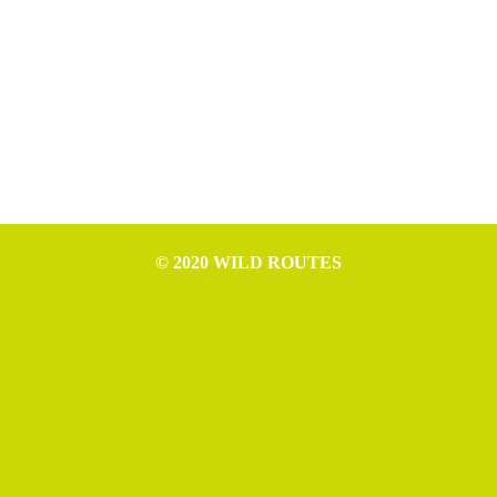
© 2020 WILD ROUTES
WILD ROUTES è progetto di Nicola Ceschia (P.IVA IT02994610307),
Leonardo Cerno (P.IVA IT02992970307), Mattia Tomasino (P.IVA
IT02954520306) e Michele Germano (P.IVA IT02993550306).