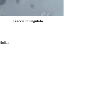
Traccia di mustelide
Tracci
iulia: