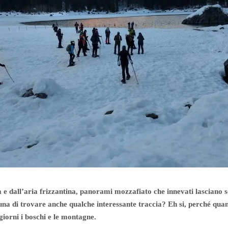
ca e dall’aria frizzantina, panorami mozzafiato che innevati lasciano 
una di trovare anche qualche interessante traccia? Eh si, perché qua
 giorni i boschi e le montagne.