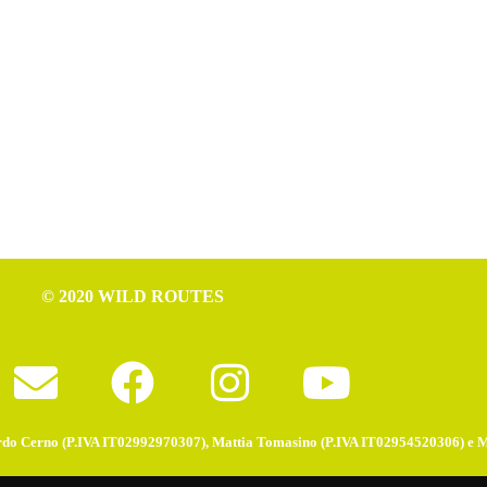
© 2020 WILD ROUTES
do Cerno (P.IVA IT02992970307), Mattia Tomasino (P.IVA IT02954520306) e 