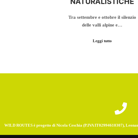
NATURALISTICHE
Tra settembre e ottobre il silenzio
delle valli alpine e…
Leggi tutto
WILD ROUTES è progetto di Nicola Ceschia (P.IVA IT02994610307), Leonar