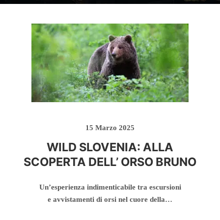
15 Marzo 2025
WILD SLOVENIA: ALLA
SCOPERTA DELL’ ORSO BRUNO
Un’esperienza indimenticabile tra escursioni
e avvistamenti di orsi nel cuore della…