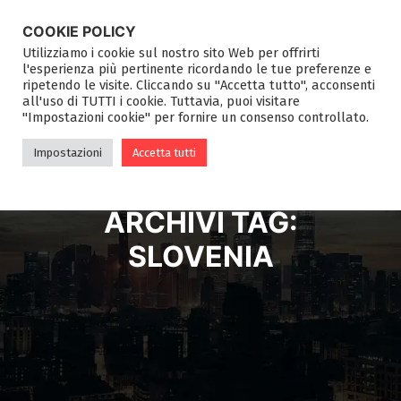
COOKIE POLICY
Utilizziamo i cookie sul nostro sito Web per offrirti
l'esperienza più pertinente ricordando le tue preferenze e
ripetendo le visite. Cliccando su "Accetta tutto", acconsenti
all'uso di TUTTI i cookie. Tuttavia, puoi visitare
"Impostazioni cookie" per fornire un consenso controllato.
Impostazioni
Accetta tutti
ARCHIVI TAG:
SLOVENIA