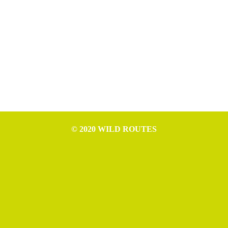
© 2020 WILD ROUTES
WILD ROUTES è progetto di Nicola Ceschia (P.IVA IT02994610307),
Leonardo Cerno (P.IVA IT02992970307), Mattia Tomasino (P.IVA
IT02954520306) e Michele Germano (P.IVA IT02993550306).